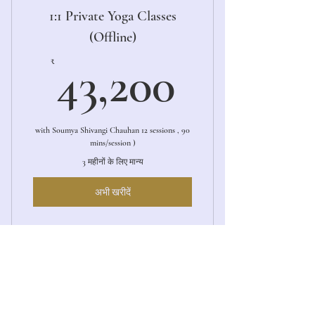
1:1 Private Yoga Classes
(Offline)
43,200₹
₹
43,200
with Soumya Shivangi Chauhan 12 sessions , 90
mins/session )
3 महीनों के लिए मान्य
अभी खरीदें
1:1 Private Yoga Session (Offline)
1:1 Private Yoga Sessions