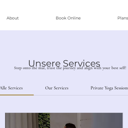
About
Book Online
Plans
Unsere Services
Step onto the mat, trust the journey and align with your best self!
Alle Services
Our Services
Private Yoga Session