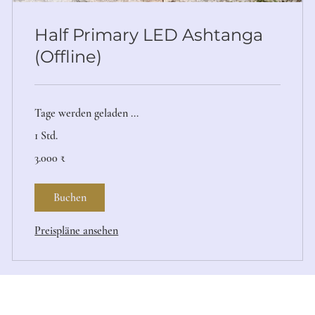
Half Primary LED Ashtanga
(Offline)
Tage werden geladen ...
1 Std.
3.000
3.000 ₹
Indische
Rupien
Buchen
Preispläne ansehen