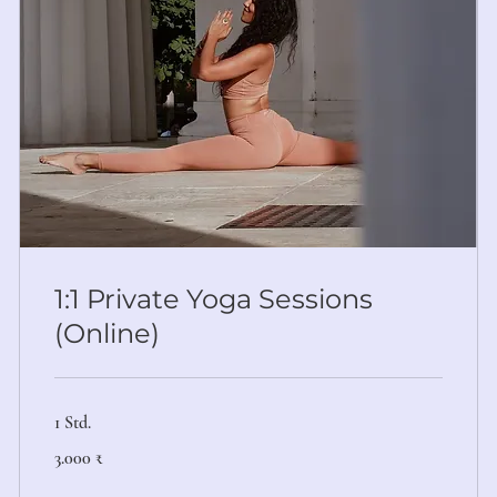
1:1 Private Yoga Sessions
(Online)
1 Std.
3.000
3.000 ₹
Indische
Rupien