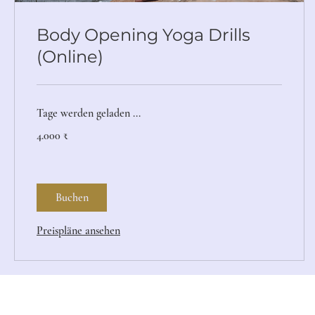
Body Opening Yoga Drills
(Online)
Tage werden geladen ...
4.000
4.000 ₹
Indische
Rupien
Buchen
Preispläne ansehen