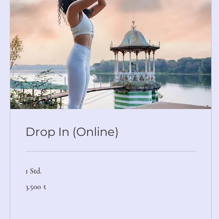
Drop In (Online)
1 Std.
3.500
3.500 ₹
Indische
Rupien