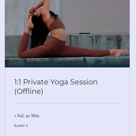
1:1 Private Yoga Session
(Offline)
1 Std. 30 Min.
6.000
6.000 ₹
Indische
Rupien